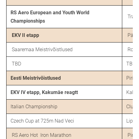
RS Aero European and Youth World
Trav
Championships
EKV II etapp
Pärnu
Saaremaa Meistrivõistlused
Room
TBD
TBD
Eesti Meistrivõistlused
Pirita
EKV IV etapp, Kakumäe reagtt
Kakum
Italian Championship
Club N
Czech Cup at 725m Nad Veci
Lipno
RS Aero Hot Iron Marathon
Pirita