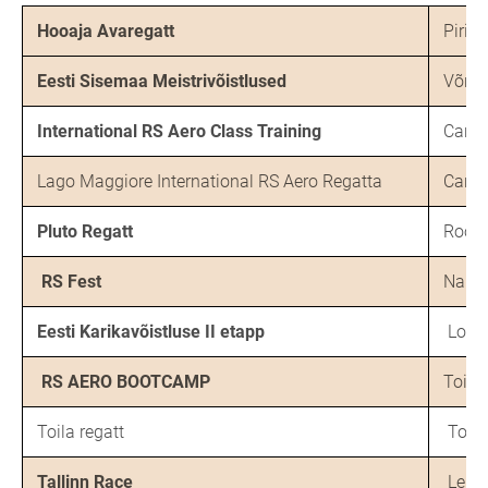
Hooaja Avaregatt
Pirita
Eesti Sisemaa Meistrivõistlused
Võrts
International RS Aero Class Training
Canno
Lago Maggiore International RS Aero Regatta
Canno
Pluto Regatt
Rooma
RS Fest
Narv
Eesti Karikavõistluse II etapp
Lohus
RS AERO BOOTCAMP
Toila
Toila regatt
Toila
Tallinn Race
Lennu