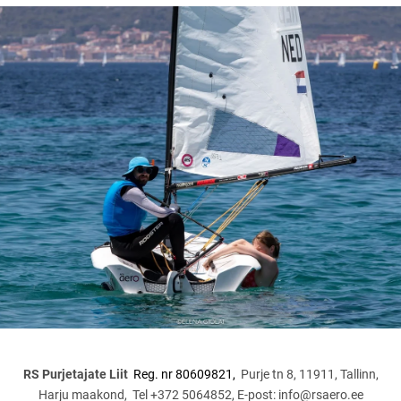
RS Purjetajate Liit
Reg. nr 80609821,
Purje tn 8, 11911, Tallinn,
Harju maakond, Tel
+372 5064852, E-post:
info@rsaero.ee